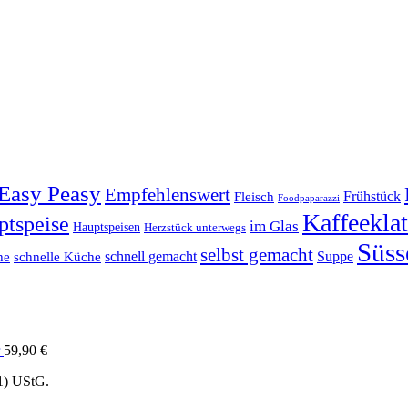
Easy Peasy
Empfehlenswert
Frühstück
Fleisch
Foodpaparazzi
Kaffeekla
ptspeise
im Glas
Hauptspeisen
Herzstück unterwegs
Süss
selbst gemacht
schnell gemacht
Suppe
he
schnelle Küche
59,90
€
1) UStG.