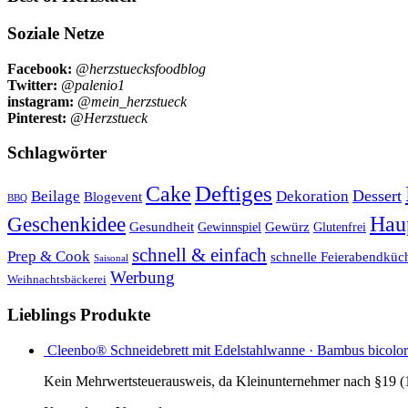
Soziale Netze
Facebook:
@herzstuecksfoodblog
Twitter:
@palenio1
instagram:
@mein_herzstueck
Pinterest:
@Herzstueck
Schlagwörter
Cake
Deftiges
Dessert
Beilage
Dekoration
Blogevent
BBQ
Hau
Geschenkidee
Gesundheit
Gewürz
Glutenfrei
Gewinnspiel
schnell & einfach
Prep & Cook
schnelle Feierabendküc
Saisonal
Werbung
Weihnachtsbäckerei
Lieblings Produkte
Cleenbo® Schneidebrett mit Edelstahlwanne · Bambus bicolor
Kein Mehrwertsteuerausweis, da Kleinunternehmer nach §19 (